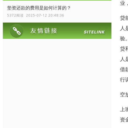
业
垫资还款的费用是如何计算的？
5372阅读 2025-07-12 20:48:36
贷
人
验
贷
人
借
行
空
上
资