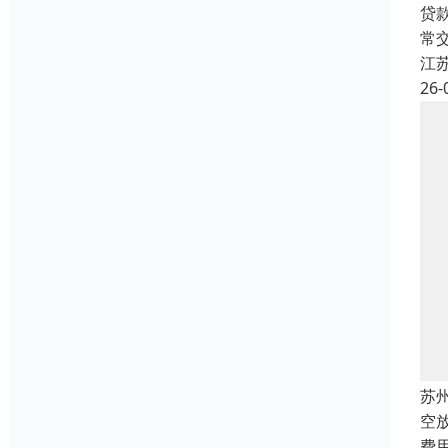
贷
常
江
26-
苏
空
费