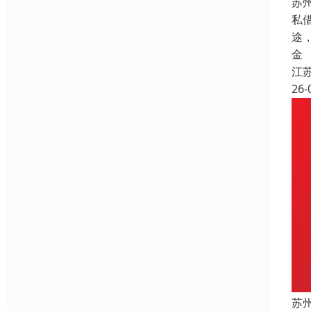
苏
私
途
金
江
26-
苏