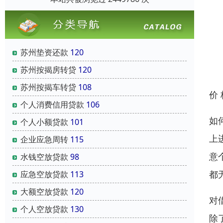
苏州垫资还款
120
苏州按揭房转贷
120
苏州按揭车转贷
108
价
个人消费信用贷款
106
如
个人小额贷款
101
上
企业应急周转
115
意
水钱空放贷款
98
都
应急空放贷款
113
大额空放贷款
120
对
个人空放贷款
130
除