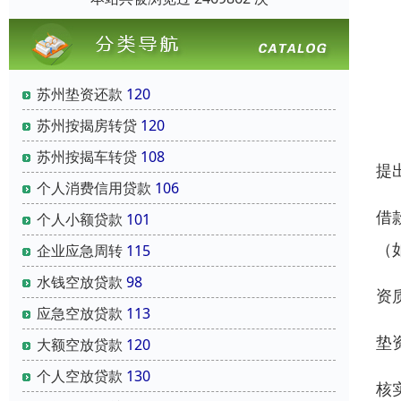
苏州垫资还款
120
苏州按揭房转贷
120
苏州按揭车转贷
108
提
个人消费信用贷款
106
借
个人小额贷款
101
（
企业应急周转
115
水钱空放贷款
98
资
应急空放贷款
113
垫
大额空放贷款
120
个人空放贷款
130
核