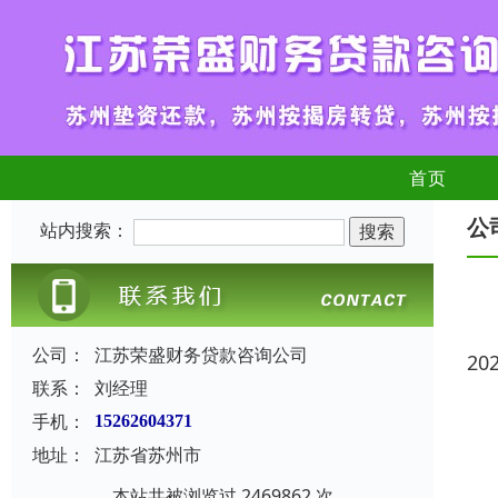
首页
公
站内搜索：
公司：
江苏荣盛财务贷款咨询公司
20
联系：
刘经理
手机：
15262604371
地址：
江苏省苏州市
本站共被浏览过 2469862 次