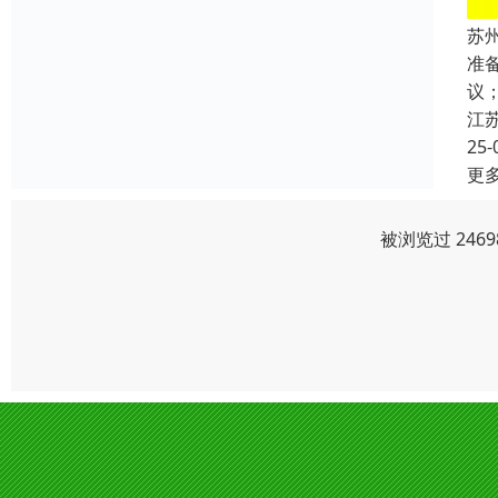
苏
准
议
江
25-
更
被浏览过 246