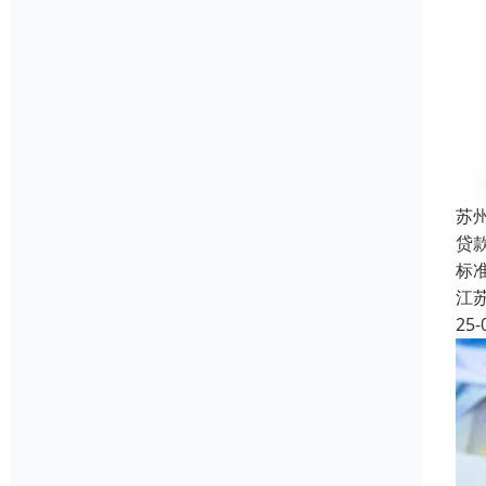
苏
贷
标准
江
25-