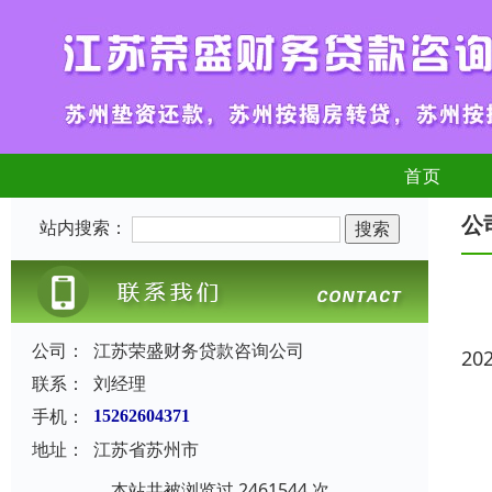
首页
公
站内搜索：
公司：
江苏荣盛财务贷款咨询公司
20
联系：
刘经理
手机：
15262604371
地址：
江苏省苏州市
本站共被浏览过 2461544 次