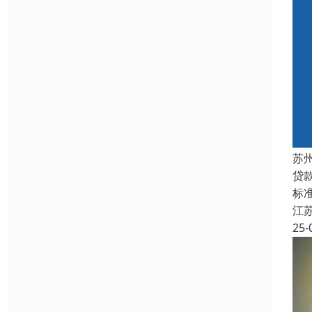
苏
贷
标准
江
25-