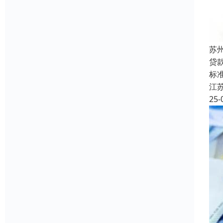
苏
贷
标准
江
25-