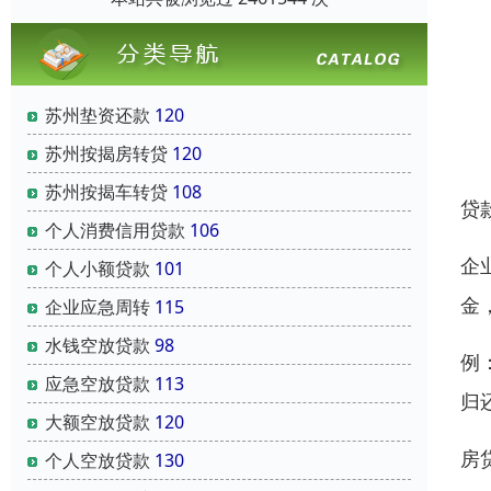
苏州垫资还款
120
苏州按揭房转贷
120
苏州按揭车转贷
108
贷
个人消费信用贷款
106
企
个人小额贷款
101
金
企业应急周转
115
水钱空放贷款
98
例
应急空放贷款
113
归
大额空放贷款
120
房
个人空放贷款
130