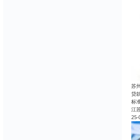
苏
贷
标准
江
25-