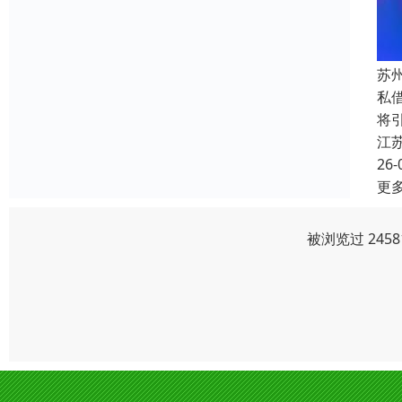
苏
私
将
江
26-
更
被浏览过 245