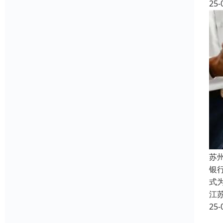
25-
苏
银
式
江
25-