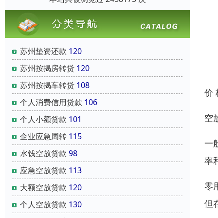
苏州垫资还款
120
苏州按揭房转贷
120
苏州按揭车转贷
108
价
个人消费信用贷款
106
空
个人小额贷款
101
企业应急周转
115
一
水钱空放贷款
98
率
应急空放贷款
113
零
大额空放贷款
120
但
个人空放贷款
130