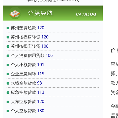
苏州垫资还款
120
苏州按揭房转贷
120
苏州按揭车转贷
108
价
个人消费信用贷款
106
空
个人小额贷款
101
择
企业应急周转
115
款
水钱空放贷款
98
资
应急空放贷款
113
大额空放贷款
120
金
个人空放贷款
130
需