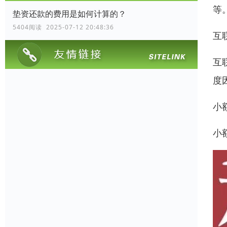
等
垫资还款的费用是如何计算的？
5404阅读 2025-07-12 20:48:36
互
互
度
小
小