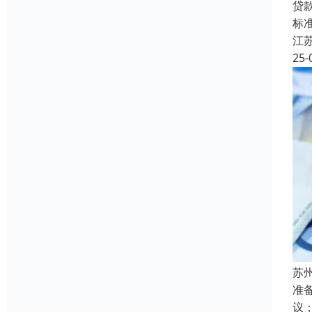
贷
标准
江
25-
苏
准
议