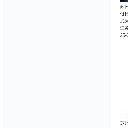
苏
银
式
江
25-
苏