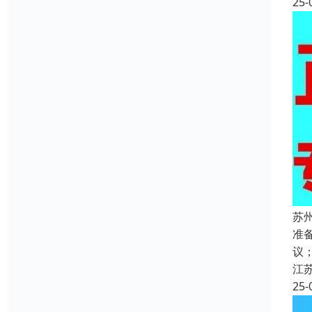
25-
苏
准
议
江
25-