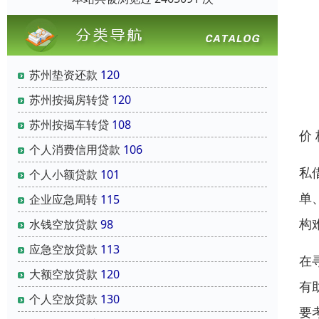
苏州垫资还款
120
苏州按揭房转贷
120
苏州按揭车转贷
108
价
个人消费信用贷款
106
私
个人小额贷款
101
单
企业应急周转
115
构
水钱空放贷款
98
应急空放贷款
113
在
大额空放贷款
120
有
个人空放贷款
130
要