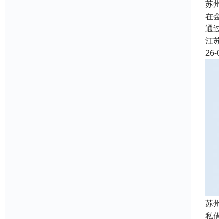
苏
在
通
江
26-
苏
私