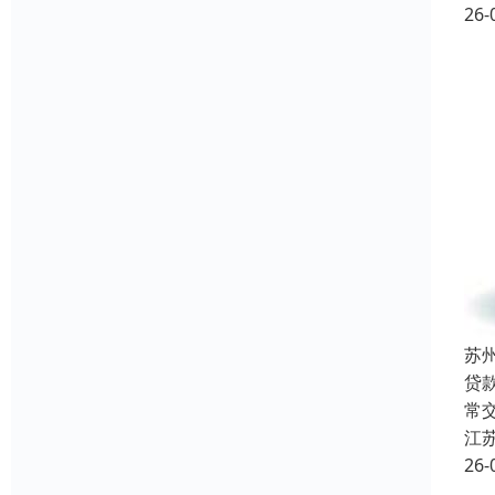
26-
苏
贷
常
江
26-