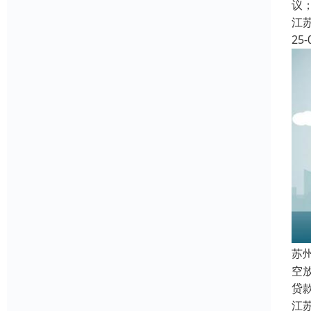
议
江
25-
苏
空
贷
江