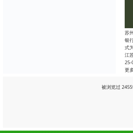
苏
银
式
江
25-
更
被浏览过 245