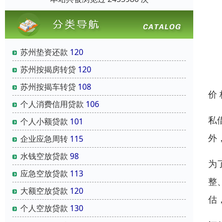
苏州垫资还款
120
苏州按揭房转贷
120
苏州按揭车转贷
108
价
个人消费信用贷款
106
私
个人小额贷款
101
外
企业应急周转
115
水钱空放贷款
98
为
应急空放贷款
113
整
大额空放贷款
120
估
个人空放贷款
130