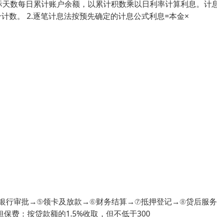
实际天数每日累计账户余额，以累计积数乘以日利率计算利息。计
计数。 2.逐笔计息法按预先确定的计息公式利息=本金×
银行审批→⑤领卡及放款→⑥财务结算→⑦抵押登记→⑧贷后服务
担保费：按贷款额的1.5%收取，但不低于300