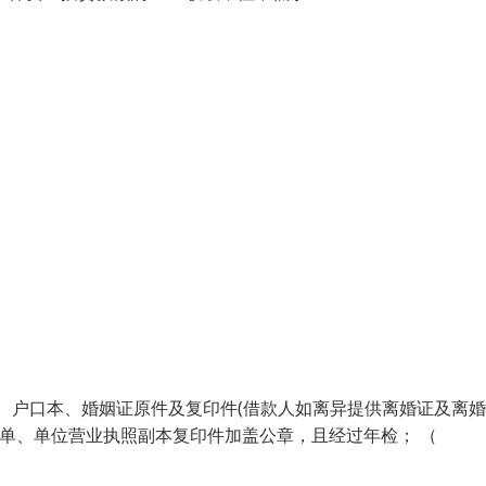
证、户口本、婚姻证原件及复印件(借款人如离异提供离婚证及离
资单、单位营业执照副本复印件加盖公章，且经过年检； （