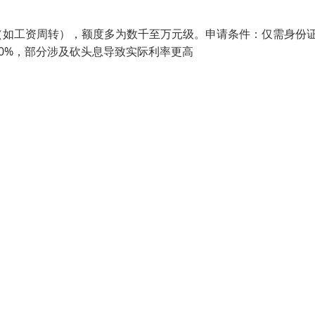
（如工资周转），额度多为数千至万元级。‌‌‌申请条件‌：仅需身份
过40%，部分涉及砍头息导致实际利率更高