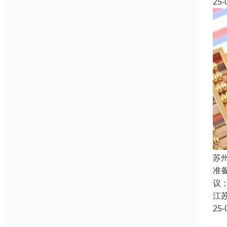
25-
苏
准
议
江
25-