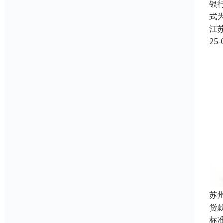
银
式
江
25-
苏
贷
标准