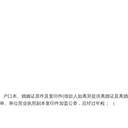
证、户口本、婚姻证原件及复印件(借款人如离异提供离婚证及离
资单、单位营业执照副本复印件加盖公章，且经过年检； （