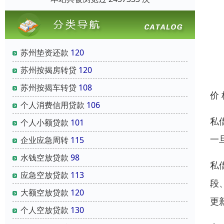
苏州垫资还款
120
苏州按揭房转贷
120
苏州按揭车转贷
108
价
个人消费信用贷款
106
私
个人小额贷款
101
一
企业应急周转
115
水钱空放贷款
98
私
应急空放贷款
113
段
大额空放贷款
120
更
个人空放贷款
130