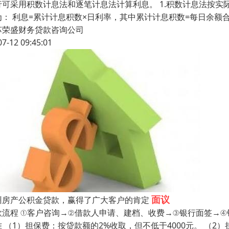
行可采用积数计息法和逐笔计息法计算利息。 1.积数计息法按
为： 利息=累计计息积数×日利率，其中累计计息积数=每日余额合
苏荣盛财务贷款咨询公司
07-12 09:45:01
面议
州房产公积金贷款，赢得了广大客户的肯定
款流程 ①客户咨询→②借款人申请、建档、收费→③银行面签→④
 （1）担保费：按贷款额的2%收取，但不低于4000元。 （2）