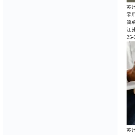
苏
‌
简
江
25-
苏