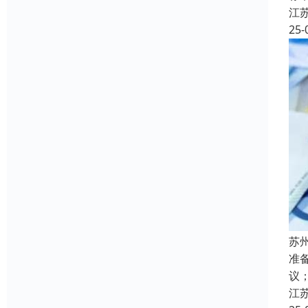
江
25-
苏
准
议
江