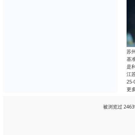
苏
基
是
江
25-
更
被浏览过 246