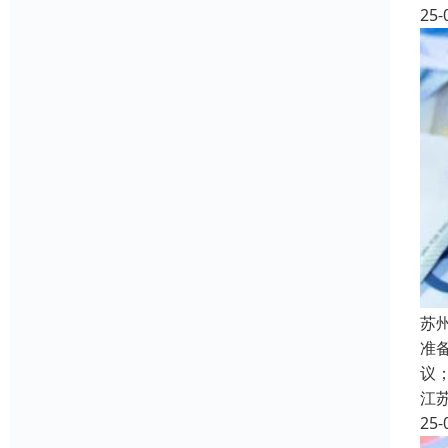
25-
苏
准
议
江
25-