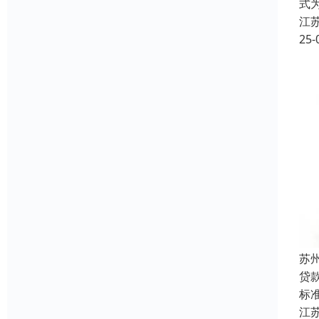
式
江
25-
苏
贷
标准
江