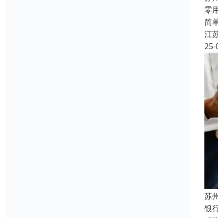
‌
简
江
25-
苏
银