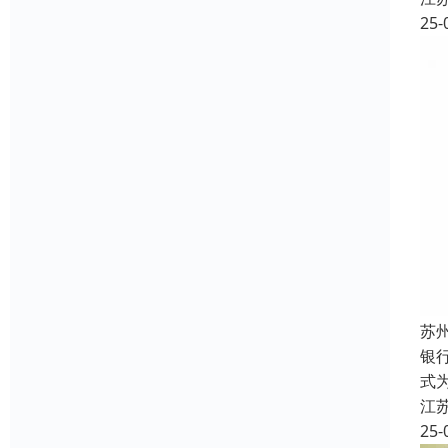
25-
苏
银
式
江
25-