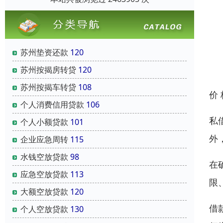
苏州垫资还款
120
苏州按揭房转贷
120
苏州按揭车转贷
108
价
个人消费信用贷款
106
私
个人小额贷款
101
外
企业应急周转
115
水钱空放贷款
98
在
应急空放贷款
113
限
大额空放贷款
120
借
个人空放贷款
130