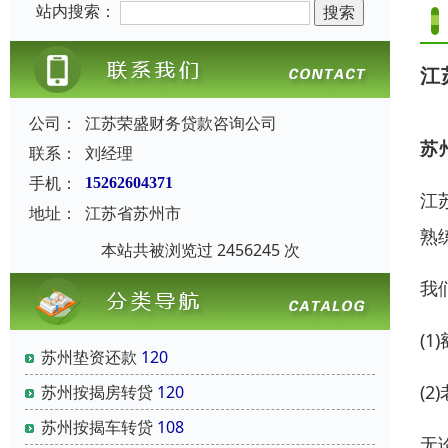
站内搜索：
江
公司：
江苏荣盛财务贷款咨询公司
苏
联系：
刘经理
手机：
15262604371
江
地址：
江苏省苏州市
熟
本站共被浏览过 2456245 次
我
(
苏州垫资还款
120
(
苏州按揭房转贷
120
苏州按揭车转贷
108
无