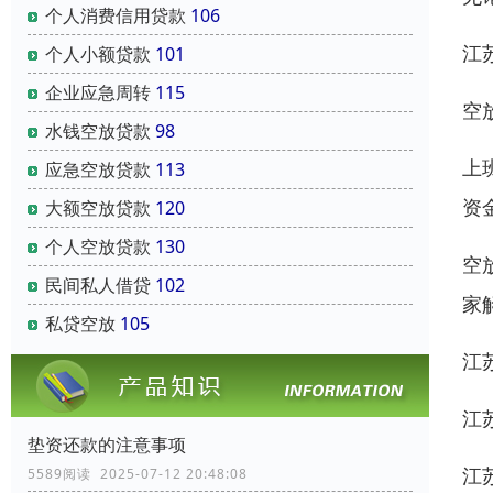
个人消费信用贷款
106
江
个人小额贷款
101
企业应急周转
115
空
水钱空放贷款
98
上
应急空放贷款
113
资
大额空放贷款
120
个人空放贷款
130
空
民间私人借贷
102
家
私贷空放
105
江
江
垫资还款的注意事项
江
5589阅读 2025-07-12 20:48:08